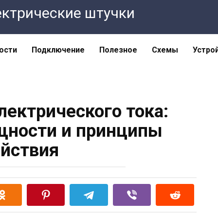
Электрические штучки
ости
Подключение
Полезное
Схемы
Устро
лектрического тока:
щности и принципы
йствия