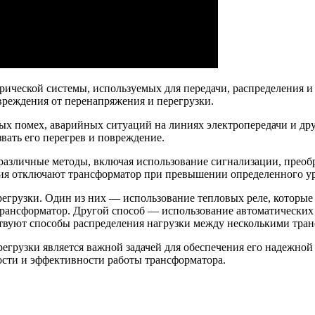
ической системы, используемых для передачи, распределения и
вреждения от перенапряжения и перегрузки.
ых помех, аварийных ситуаций на линиях электропередачи и дру
вать его перегрев и повреждение.
азличные методы, включая использование сигнализации, преобр
ния отключают трансформатор при превышении определенного у
грузки. Один из них — использование тепловых реле, которые 
рансформатор. Другой способ — использование автоматических
ствуют способы распределения нагрузки между несколькими тра
регрузки является важной задачей для обеспечения его надежно
ости и эффективности работы трансформатора.