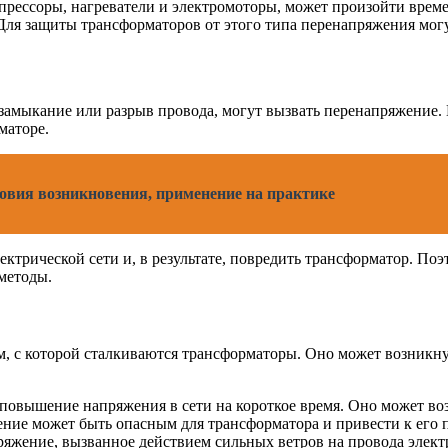
рессоры, нагреватели и электромоторы, может произойти време
Для защиты трансформаторов от этого типа перенапряжения мог
 замыкание или разрыв провода, могут вызвать перенапряжение. 
маторе.
словия возникновения, применение на практике
ектрической сети и, в результате, повредить трансформатор. П
методы.
, с которой сталкиваются трансформаторы. Оно может возникнут
 повышение напряжения в сети на короткое время. Оно может во
ние может быть опасным для трансформатора и привести к его
ряжение, вызванное действием сильных ветров на провода электр