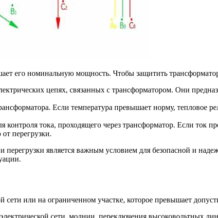
ышает его номинальную мощность. Чтобы защитить трансформато
ектрических цепях, связанных с трансформатором. Они предназ
ансформатора. Если температура превышает норму, тепловое ре
я контроля тока, проходящего через трансформатор. Если ток пр
 от перегрузки.
 перегрузки является важным условием для безопасной и наде
уации.
 сети или на ограниченном участке, которое превышает допуст
 электрической сети, молнии, переключения высоковольтных ли