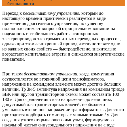
безопасности
Переход к
бесконтактному управлению
, который до
настоящего времени практически реализуется в виде
применения дроссельного управления, по существу
полностью снимает вопрос об отрицательном влиянии на
надежность и стабильность работы асинхронных
электроприводов электромагнитных переходных процессов,
однако при этом асинхронный привод частично теряет одно
из важных своих свойств — быстродействие, значительно
возрастают капитальные затраты и снижаются энергетические
показатели.
При таком
бесконтактном управлении
, когда коммутация
осуществляется во вторичной цепи трансформатора,
напряжение на командном элементе может достичь больших
величин. Тр Зн-5 амплитуда напряжения на командном триоде
БВК или другой транзисторной схемы может составить 100 —
180 в. Для ограничения этого напряжения до величины,
допустимой для транзисторных ключей, необходимо
уменьшить вторичное напряжение трансформатора. Для этого
приходится подбирать симисторы с малыми токами / у. Для
создания узкого открывающего импульса, формируемого
начальной частью синусоидального напряжения на аноде