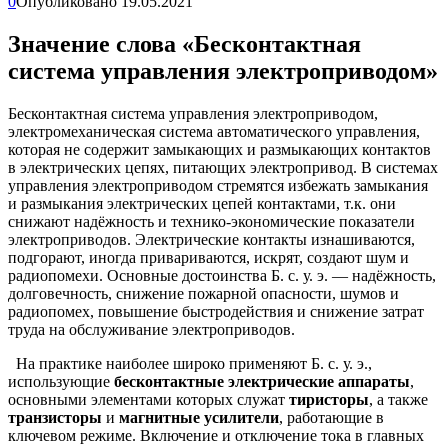
0
Опубликовано
19.05.2021
Значение слова «Бесконтактная
система управления электроприводом»
Бесконтактная система управления электроприводом,
электромеханическая система автоматического управления,
которая не содержит замыкающих и размыкающих контактов
в электрических цепях, питающих электропривод. В системах
управления электроприводом стремятся избежать замыкания
и размыкания электрических цепей контактами, т.к. они
снижают надёжность и технико-экономические показатели
электроприводов. Электрические контакты изнашиваются,
подгорают, иногда привариваются, искрят, создают шум и
радиопомехи. Основные достоинства Б. с. у. э. — надёжность,
долговечность, снижение пожарной опасности, шумов и
радиопомех, повышение быстродействия и снижение затрат
труда на обслуживание электроприводов.
На практике наиболее широко применяют Б. с. у. э.,
использующие
бесконтактные электрические аппараты
,
основными элементами которых служат
тиристоры
, а также
транзисторы
и
магнитные усилители
, работающие в
ключевом режиме. Включение и отключение тока в главных