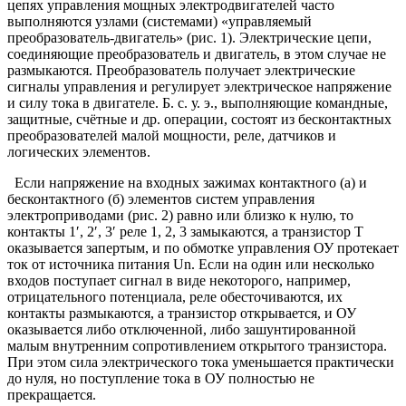
цепях управления мощных электродвигателей часто
выполняются узлами (системами) «управляемый
преобразователь-двигатель» (рис. 1). Электрические цепи,
соединяющие преобразователь и двигатель, в этом случае не
размыкаются. Преобразователь получает электрические
сигналы управления и регулирует электрическое напряжение
и силу тока в двигателе. Б. с. у. э., выполняющие командные,
защитные, счётные и др. операции, состоят из бесконтактных
преобразователей малой мощности, реле, датчиков и
логических элементов.
Если напряжение на входных зажимах контактного (a) и
бесконтактного (б) элементов систем управления
электроприводами (рис. 2) равно или близко к нулю, то
контакты 1′, 2′, 3′ реле 1, 2, 3 замыкаются, а транзистор Т
оказывается запертым, и по обмотке управления ОУ протекает
ток от источника питания Un. Если на один или несколько
входов поступает сигнал в виде некоторого, например,
отрицательного потенциала, реле обесточиваются, их
контакты размыкаются, а транзистор открывается, и ОУ
оказывается либо отключенной, либо зашунтированной
малым внутренним сопротивлением открытого транзистора.
При этом сила электрического тока уменьшается практически
до нуля, но поступление тока в ОУ полностью не
прекращается.