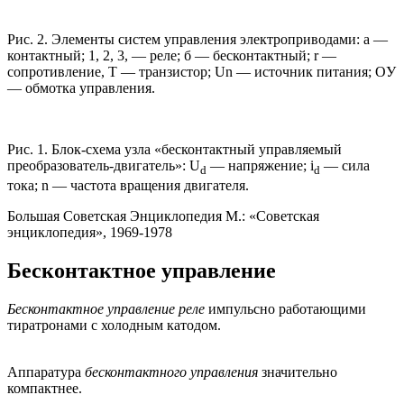
Рис. 2. Элементы систем управления электроприводами: а —
контактный; 1, 2, 3, — реле; б — бесконтактный; r —
сопротивление, T — транзистор; Un — источник питания; OУ
— обмотка управления.
Рис. 1. Блок-схема узла «бесконтактный управляемый
преобразователь-двигатель»: U
— напряжение; i
— сила
d
d
тока; n — частота вращения двигателя.
Большая Советская Энциклопедия М.: «Советская
энциклопедия», 1969-1978
Бесконтактное управление
Бесконтактное управление реле
импульсно работающими
тиратронами с холодным катодом.
Аппаратура
бесконтактного управления
значительно
компактнее.