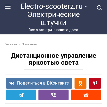
Перейти
Electro-scooterz.ru -
к
Электрические
контенту
штучки
Все о электрике вашего дома
Главная
»
Полезное
Дистанционное управление
яркостью света
Поделиться в ВКонтакте