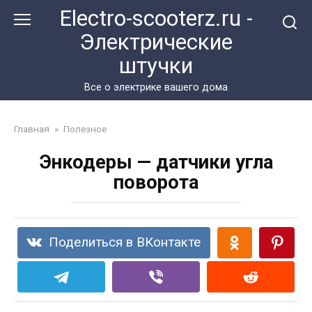
Перейти
Electro-scooterz.ru -
к
Электрические
контенту
штучки
Все о электрике вашего дома
Главная
»
Полезное
Энкодеры — датчики угла
поворота
Поделиться в ВКонтакте