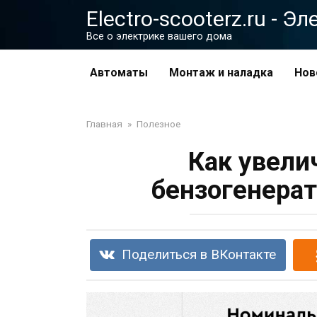
Перейти
Electro-scooterz.ru - 
к
Все о электрике вашего дома
контенту
Автоматы
Монтаж и наладка
Нов
Главная
»
Полезное
Как увели
бензогенерат
Поделиться в ВКонтакте