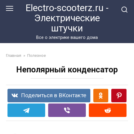
Перейти
Electro-scooterz.ru -
к
Электрические
контенту
штучки
Все о электрике вашего дома
Главная
»
Полезное
Неполярный конденсатор
Поделиться в ВКонтакте