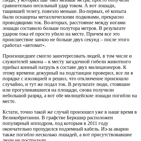
сравнительно несильный удар током. А вот лошади,
тащившей телегу, повезло меньше. Во-первых, её копыта
были оснащены металлическими подковами, прекрасно
проводящими ток. Во-вторых, расстояние между ногами
лошади составило больше полутора метров. В результате
ударом тока её просто убило на месте. Причем все это
происшествие заняло не больше двух секунд – после этого
сработал «автомат».
Произошедшее смогло заинтересовать людей, в том числе и
служителей закона – к месту загадочной гибели животного
прибыл конный патруль в составе двух милиционеров. К
этому времени дежурный на подстанции проверил, все ли в
порядке с изоляцией и решил, что отключение произошло
случайно, и тут же подал ток. В результате люди, стоявшие
или прогуливавшиеся на площади, снова получили
небольшой разряд, а вот обе милицейские лошади погибли на
месте.
Кстати, точно такой же случай произошел уже в наше время в
Великобритании. В графстве Беркшир расположен
популярный ипподром, под которым в 2011 году
окончательно прохудился подземный кабель. Из-за аварии
также погибло несколько лошадей, а вот присутствовавшие
люди не пострадали.