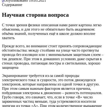
0
Опубликовано
19.05.2021
Содержание
Научная сторона вопроса
С точки зрения физики описанная нами ранее картина легко
объяснима, и для этого не обязательно быть академиком:
объёма знаний, полученных ещё в школе должно вполне
хватить
Прежде всего, во внимание стоит принять сопровождающие
обстоятельства: между столбами на улице часто протянуты
провода без изоляции или с минимальным защитным слоем –
так дешевле. При этом в домашних условиях даже скрытая в
стенах проводка, питающая люстры и светильники, хорошо
защищена
Экранирование требуется из-за самой природы
электрического тока: в сущности, это поток движущихся
электронов, которые направлены из одной точки в другую.
При этом самым важным фактором является причина,
побудившая электроны к движению – разность потенциалов.
Грубо говоря, это означает, что, если в точке «В» число
заряженных частиц меньше, туда устремляются носители
энергии из точки «А». При этом количественное выражение