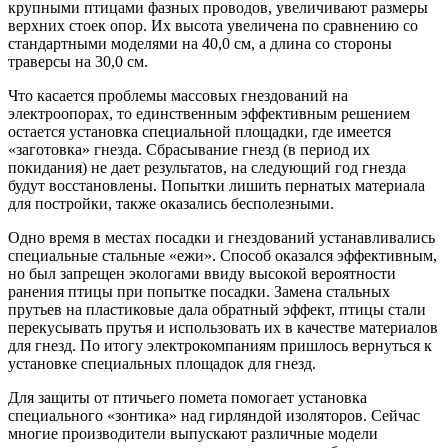
крупными птицами фазных проводов, увеличивают размеры
верхних стоек опор. Их высота увеличена по сравнению со
стандартными моделями на 40,0 см, а длина со стороны
траверсы на 30,0 см.
Что касается проблемы массовых гнездований на
электроопорах, то единственным эффективным решением
остается установка специальной площадки, где имеется
«заготовка» гнезда. Сбрасывание гнезд (в период их
покидания) не дает результатов, на следующий год гнезда
будут восстановлены. Попытки лишить пернатых материала
для постройки, также оказались бесполезными.
Одно время в местах посадки и гнездований устанавливались
специальные стальные «ежи». Способ оказался эффективным,
но был запрещен экологами ввиду высокой вероятности
ранения птицы при попытке посадки. Замена стальных
прутьев на пластиковые дала обратный эффект, птицы стали
перекусывать прутья и использовать их в качестве материалов
для гнезд. По итогу электрокомпаниям пришлось вернуться к
установке специальных площадок для гнезд.
Для защиты от птичьего помета помогает установка
специального «зонтика» над гирляндой изоляторов. Сейчас
многие производители выпускают различные модели