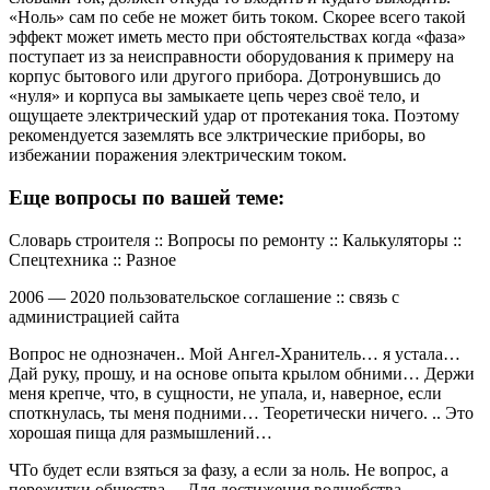
«Ноль» сам по себе не может бить током. Скорее всего такой
эффект может иметь место при обстоятельствах когда «фаза»
поступает из за неисправности оборудования к примеру на
корпус бытового или другого прибора. Дотронувшись до
«нуля» и корпуса вы замыкаете цепь через своё тело, и
ощущаете электрический удар от протекания тока. Поэтому
рекомендуется заземлять все элктрические приборы, во
избежании поражения электрическим током.
Еще вопросы по вашей теме:
Словарь строителя :: Вопросы по ремонту :: Калькуляторы ::
Спецтехника :: Разное
2006 — 2020 пользовательское соглашение :: связь с
администрацией сайта
Вопрос не однозначен.. Мой Ангел-Хранитель… я устала…
Дай руку, прошу, и на основе опыта крылом обними… Держи
меня крепче, что, в сущности, не упала, и, наверное, если
споткнулась, ты меня подними… Теоретически ничего. .. Это
хорошая пища для размышлений…
ЧТо будет если взяться за фазу, а если за ноль. Не вопрос, а
пережитки общества… Для достижения волшебства