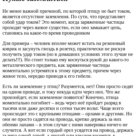
Не менее важной причиной, по которой птицу не бьет током,
является отсутствие заземления. По сути, что представляет
собой удар током? Это момент, когда заряженные частицы
проходят через живое существо, если оно замыкает цепь,
становясь на какое-то время проводником
Для примера – человек вполне может встать на резиновый
коврик и засунуть гвоздь в розетку, практически не рискуя
получить удар током (но в домашних условиях этого лучше не
делать!!!). Но стоит только ему коснуться рукой до какого-то
металлического предмета, как заряженные частицы
моментально устремятся к этому предмету, причем через
живое тело, нередко приводя к его гибели.
Есть ли заземление у птиц? Разумеется, нет! Они просто сидят
на одном проводе, и току некуда идти через них. Что же
произойдет, если заземление появится? Конечно, птица
моментально погибнет – ведь через неё пройдет разряд в
тысячи или даже десятки и сотни тысяч вольт. Чаще всего
происходит это с крупными птицами – орлами и другими. Но
они не просто садятся на провода, крепко держась за них
обеими лапами – в этом случае с ними наверняка ничего не
случится. А вот если гордый орел усядется на провод, держась
за него одной лапой, а другой или крылом коснется, к