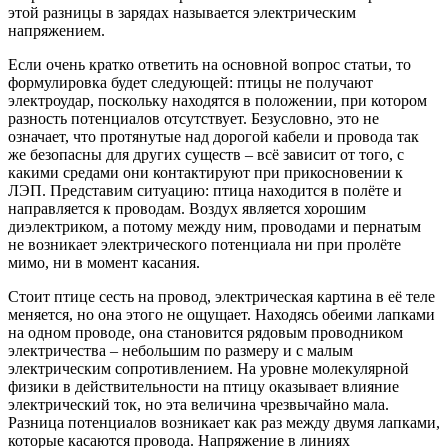
этой разницы в зарядах называется электрическим
напряжением.
Если очень кратко ответить на основной вопрос статьи, то
формулировка будет следующей: птицы не получают
электроудар, поскольку находятся в положении, при котором
разность потенциалов отсутствует. Безусловно, это не
означает, что протянутые над дорогой кабели и провода так
же безопасны для других существ – всё зависит от того, с
какими средами они контактируют при прикосновении к
ЛЭП. Представим ситуацию: птица находится в полёте и
направляется к проводам. Воздух является хорошим
диэлектриком, а потому между ним, проводами и пернатым
не возникает электрического потенциала ни при пролёте
мимо, ни в момент касания.
Стоит птице сесть на провод, электрическая картина в её теле
меняется, но она этого не ощущает. Находясь обеими лапками
на одном проводе, она становится рядовым проводником
электричества – небольшим по размеру и с малым
электрическим сопротивлением. На уровне молекулярной
физики в действительности на птицу оказывает влияние
электрический ток, но эта величина чрезвычайно мала.
Разница потенциалов возникает как раз между двумя лапками,
которые касаются провода. Напряжение в линиях