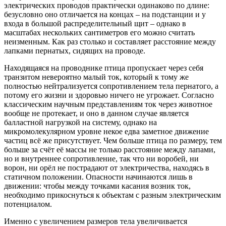
электрических проводов практически одинаково по длине:
безусловно оно отличается на концах – на подстанции и у
входа в большой распределительный щит – однако в
масштабах нескольких сантиметров его можно считать
неизменным. Как раз столько и составляет расстояние между
лапками пернатых, сидящих на проводе.
Находящаяся на проводнике птица пропускает через себя
транзитом невероятно малый ток, который к тому же
полностью нейтрализуется сопротивлением тела пернатого, а
потому его жизни и здоровью ничего не угрожает. Согласно
классическим научным представлениям ток через животное
вообще не протекает, и оно в данном случае является
балластной нагрузкой на систему, однако на
микромолекулярном уровне некое едва заметное движение
частиц всё же присутствует. Чем больше птица по размеру, тем
больше за счёт её массы не только расстояние между лапами,
но и внутреннее сопротивление, так что ни воробей, ни
ворон, ни орёл не пострадают от электричества, находясь в
статичном положении. Опасности начинаются лишь в
движении: чтобы между точками касания возник ток,
необходимо прикоснуться к объектам с разным электрическим
потенциалом.
Именно с увеличением размеров тела увеличивается