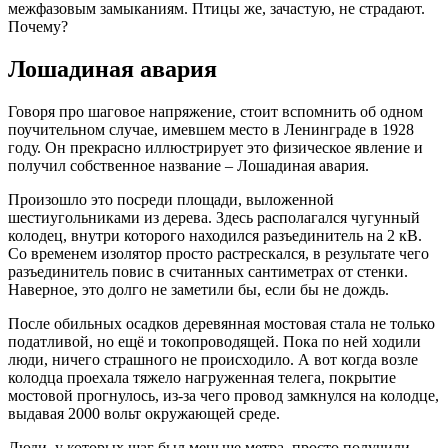
межфазовым замыканиям. Птицы же, зачастую, не страдают.
Почему?
Лошадиная авария
Говоря про шаговое напряжение, стоит вспомнить об одном
поучительном случае, имевшем место в Ленинграде в 1928
году. Он прекрасно иллюстрирует это физическое явление и
получил собственное название – Лошадиная авария.
Произошло это посреди площади, выложенной
шестиугольниками из дерева. Здесь располагался чугунный
колодец, внутри которого находился разъединитель на 2 кВ.
Со временем изолятор просто растрескался, в результате чего
разъединитель повис в считанных сантиметрах от стенки.
Наверное, это долго не заметили бы, если бы не дождь.
После обильных осадков деревянная мостовая стала не только
податливой, но ещё и токопроводящей. Пока по ней ходили
люди, ничего страшного не происходило. А вот когда возле
колодца проехала тяжело нагруженная телега, покрытие
мостовой прогнулось, из-за чего провод замкнулся на колодце,
выдавая 2000 вольт окружающей среде.
Люди, у которых шаг был меньше метра, просто получили