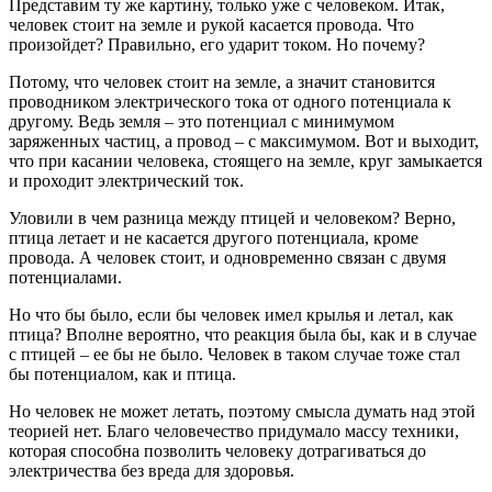
Представим ту же картину, только уже с человеком. Итак,
человек стоит на земле и рукой касается провода. Что
произойдет? Правильно, его ударит током. Но почему?
Потому, что человек стоит на земле, а значит становится
проводником электрического тока от одного потенциала к
другому. Ведь земля – это потенциал с минимумом
заряженных частиц, а провод – с максимумом. Вот и выходит,
что при касании человека, стоящего на земле, круг замыкается
и проходит электрический ток.
Уловили в чем разница между птицей и человеком? Верно,
птица летает и не касается другого потенциала, кроме
провода. А человек стоит, и одновременно связан с двумя
потенциалами.
Но что бы было, если бы человек имел крылья и летал, как
птица? Вполне вероятно, что реакция была бы, как и в случае
с птицей – ее бы не было. Человек в таком случае тоже стал
бы потенциалом, как и птица.
Но человек не может летать, поэтому смысла думать над этой
теорией нет. Благо человечество придумало массу техники,
которая способна позволить человеку дотрагиваться до
электричества без вреда для здоровья.