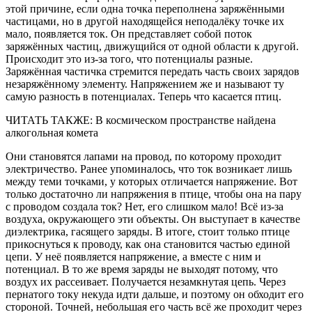
этой причине, если одна точка переполнена заряжёнными
частицами, но в другой находящейся неподалёку точке их
мало, появляется ток. Он представляет собой поток
заряжённых частиц, движущийся от одной области к другой.
Происходит это из-за того, что потенциалы разные.
Заряжённая частичка стремится передать часть своих зарядов
незаряжённому элементу. Напряжением же и называют ту
самую разность в потенциалах. Теперь что касается птиц.
ЧИТАТЬ ТАКЖЕ: В космическом пространстве найдена
алкогольная комета
Они становятся лапами на провод, по которому проходит
электричество. Ранее упоминалось, что ток возникает лишь
между теми точками, у которых отличается напряжение. Вот
только достаточно ли напряжения в птице, чтобы она на пару
с проводом создала ток? Нет, его слишком мало! Всё из-за
воздуха, окружающего эти объекты. Он выступает в качестве
диэлектрика, гасящего заряды. В итоге, стоит только птице
прикоснуться к проводу, как она становится частью единой
цепи. У неё появляется напряжение, а вместе с ним и
потенциал. В то же время заряды не выходят потому, что
воздух их рассеивает. Получается незамкнутая цепь. Через
пернатого току некуда идти дальше, и поэтому он обходит его
стороной. Точней, небольшая его часть всё же проходит через