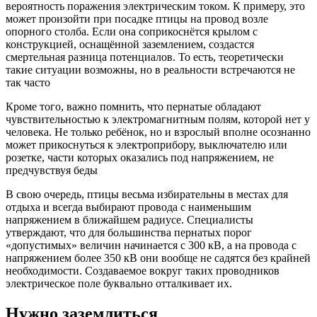
вероятность поражения электрическим током. К примеру, это
может произойти при посадке птицы на провод возле
опорного столба. Если она соприкоснётся крылом с
конструкцией, оснащённой заземлением, создастся
смертельная разница потенциалов. То есть, теоретически
такие ситуации возможны, но в реальности встречаются не
так часто
Кроме того, важно помнить, что пернатые обладают
чувствительностью к электромагнитным полям, которой нет у
человека. Не только ребёнок, но и взрослый вполне осознанно
может прикоснуться к электроприбору, выключателю или
розетке, части которых оказались под напряжением, не
предчувствуя беды
В свою очередь, птицы весьма избирательны в местах для
отдыха и всегда выбирают провода с наименьшим
напряжением в ближайшем радиусе. Специалисты
утверждают, что для большинства пернатых порог
«допустимых» величин начинается с 300 кВ, а на провода с
напряжением более 350 кВ они вообще не садятся без крайней
необходимости. Создаваемое вокруг таких проводников
электрическое поле буквально отталкивает их.
Нужно заземлиться