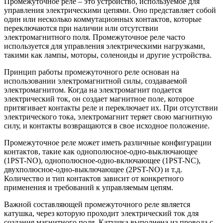
Промежуточное реле – это устройство, используемое для
управления электрическими цепями. Оно представляет собой
один или несколько коммутационных контактов, которые
переключаются при наличии или отсутствии
электромагнитного поля. Промежуточное реле часто
используется для управления электрическими нагрузками,
такими как лампы, моторы, соленоиды и другие устройства.
Принцип работы промежуточного реле основан на
использовании электромагнитной силы, создаваемой
электромагнитом. Когда на электромагнит подается
электрический ток, он создает магнитное поле, которое
притягивает контакты реле и переключает их. При отсутствии
электрического тока, электромагнит теряет свою магнитную
силу, и контакты возвращаются в свое исходное положение.
Промежуточное реле может иметь различные конфигурации
контактов, такие как однополюсное-одно-выключающее
(1PST-NO), однополюсное-одно-включающее (1PST-NC),
двухполюсное-одно-выключающее (2PST-NO) и т.д.
Количество и тип контактов зависит от конкретного
применения и требований к управляемым цепям.
Важной составляющей промежуточного реле является
катушка, через которую проходит электрический ток для
создания магнитного поля. Катушка выполнена из провода с