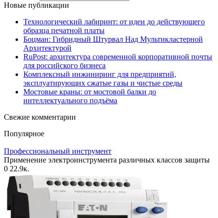
Новые публикации
Технологический лабиринт: от идеи до действующего
образца печатной платы
Боцман: Гибридный Штурвал Над Мультикластерной
Архитектурой
RuPost: архитектура современной корпоративной почты
для российского бизнеса
Комплексный инжиниринг для предприятий,
эксплуатирующих сжатые газы и чистые среды
Мостовые краны: от мостовой балки до
интеллектуального подъёма
Свежие комментарии
Популярное
Профессиональный инструмент
Применение электроинструмента различных классов защиты
0
22.9к.