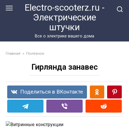
Перейти
Electro-scooterz.ru -
к
Электрические
контенту
штучки
Все о электрике вашего дома
Главная
»
Полезное
Гирлянда занавес
Поделиться в ВКонтакте