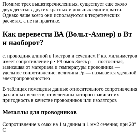
Помимо трех вышеперечисленных, существует еще около
двух десятков других кратных и дольных единиц ватта.
Однако чаще всего они используются в теоретических
расчетах, а не на практике.
Как перевести ВА (Вольт-Ампер) в Вт
и наоборот?
е. проводник длиной в l метров и сечением F кв. миллиметров
имеет сопротивление ρ • F/l омов Здесь ρ — постоянная,
зависящая от материала и температуры проводника —
удельное сопротивление; величина l/ρ — называется удельной
электропроводностью
В таблицах помещены данные относительного сопротивления
различных веществ, от величины которого зависит их
пригодность в качестве проводников или изоляторов
Металлы для проводников
Сопротивление в омах на 1 м длины и 1 мм2 сечения; при 20°
С