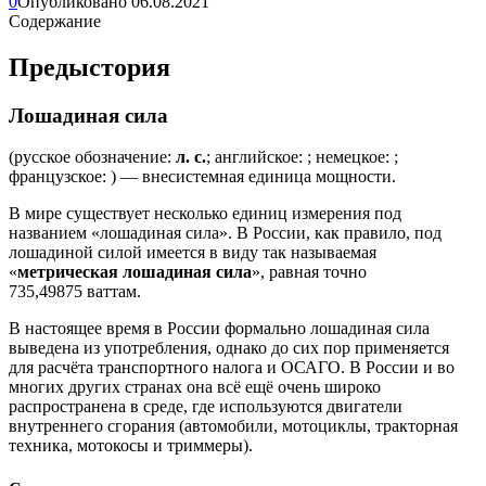
0
Опубликовано
06.08.2021
Содержание
Предыстория
Лошадиная сила
(русское обозначение:
л. с.
; английское: ; немецкое: ;
французское: ) — внесистемная единица мощности.
В мире существует несколько единиц измерения под
названием «лошадиная сила». В России, как правило, под
лошадиной силой имеется в виду так называемая
«
метрическая лошадиная сила
», равная точно
735,49875 ваттам.
В настоящее время в России формально лошадиная сила
выведена из употребления, однако до сих пор применяется
для расчёта транспортного налога и ОСАГО. В России и во
многих других странах она всё ещё очень широко
распространена в среде, где используются двигатели
внутреннего сгорания (автомобили, мотоциклы, тракторная
техника, мотокосы и триммеры).