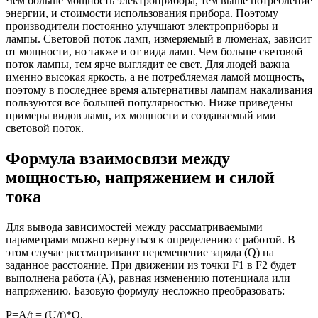
Чем больше мощность электроприбора, тем выше потребление
энергии, и стоимости использования прибора. Поэтому
производители постоянно улучшают электроприборы и
лампы. Световой поток ламп, измеряемый в люменах, зависит
от мощности, но также и от вида ламп. Чем больше световой
поток лампы, тем ярче выглядит ее свет. Для людей важна
именно высокая яркость, а не потребляемая ламой мощность,
поэтому в последнее время альтернативы лампам накаливания
пользуются все большей популярностью. Ниже приведены
примеры видов ламп, их мощности и создаваемый ими
световой поток.
Формула взаимосвязи между
мощностью, напряжением и силой
тока
Для вывода зависимостей между рассматриваемыми
параметрами можно вернуться к определению с работой. В
этом случае рассматривают перемещение заряда (Q) на
заданное расстояние. При движении из точки F1 в F2 будет
выполнена работа (А), равная изменению потенциала или
напряжению. Базовую формулу несложно преобразовать:
P=A/t = (U/t)*Q.