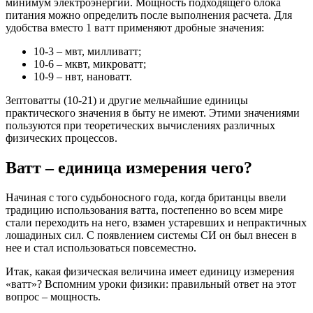
минимум электроэнергии. Мощность подходящего блока
питания можно определить после выполнения расчета. Для
удобства вместо 1 ватт применяют дробные значения:
10-3 – мвт, милливатт;
10-6 – мквт, микроватт;
10-9 – нвт, нановатт.
Зептоватты (10-21) и другие мельчайшие единицы
практического значения в быту не имеют. Этими значениями
пользуются при теоретических вычислениях различных
физических процессов.
Ватт – единица измерения чего?
Начиная с того судьбоносного года, когда британцы ввели
традицию использования ватта, постепенно во всем мире
стали переходить на него, взамен устаревших и непрактичных
лошадиных сил. С появлением системы СИ он был внесен в
нее и стал использоваться повсеместно.
Итак, какая физическая величина имеет единицу измерения
«ватт»? Вспомним уроки физики: правильный ответ на этот
вопрос – мощность.