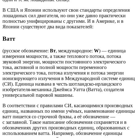
В США и Японии используют свои стандарты определения
лошадиных сил двигателя, но они уже давно практически
полностью унифицированы с другими. И в Америке, и в
Японии существуют два вида показателей:
Ватт
(русское обозначение:
Вт
, международное:
W
) — единица
измерения мощности, а также теплового потока, потока
звуковой энергии, мощности постоянного электрического
тока, активной и полной мощности переменного
электрического тока, потока излучения и потока энергии
ионизирующего излучения в Международной системе единиц
(СИ). Единица названа в честь шотландско-ирландского
изобретателя-механика Джеймса Уатта (Ватта), создателя
универсальной паровой машины.
В соответствии с правилами СИ, касающимися производных
единиц, названных по имени учёных, наименование единицы
ватт пишется со строчной буквы, а её обозначение —
с заглавной. Такое написание обозначения сохраняется и в
обозначениях других производных единиц, образованных с
использованием ватта. Например, обозначение единицы