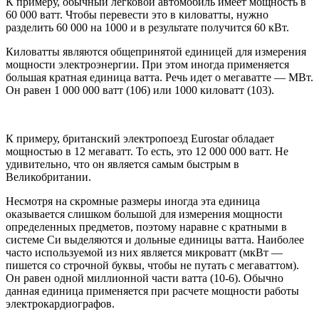
К примеру, обычный легковой автомобиль имеет мощность в
60 000 ватт. Чтобы перевести это в киловатты, нужно
разделить 60 000 на 1000 и в результате получится 60 кВт.
Киловатты являются общепринятой единицей для измерения
мощности электроэнергии. При этом иногда применяется
большая кратная единица ватта. Речь идет о мегаватте — МВт.
Он равен 1 000 000 ватт (106) или 1000 киловатт (103).
К примеру, британский электропоезд Eurostar обладает
мощностью в 12 мегаватт. То есть, это 12 000 000 ватт. Не
удивительно, что он является самым быстрым в
Великобритании.
Несмотря на скромные размеры иногда эта единица
оказывается слишком большой для измерения мощности
определенных предметов, поэтому наравне с кратными в
системе Си выделяются и дольные единицы ватта. Наиболее
часто используемой из них является микроватт (мкВт —
пишется со строчной буквы, чтобы не путать с мегаваттом).
Он равен одной миллионной части ватта (10-6). Обычно
данная единица применяется при расчете мощности работы
электрокардиографов.