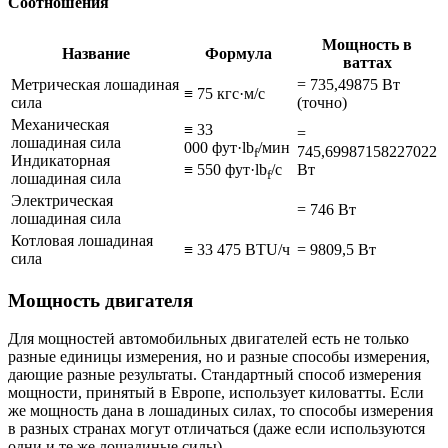
Соотношения
Мощность в
Название
Формула
ваттах
Метрическая лошадиная
= 735,49875 Вт
≡ 75 кгс·м/с
сила
(точно)
Механическая
≡ 33
=
лошадиная сила
000 фут·lb
/мин
745,69987158227022
f
Индикаторная
Вт
≡ 550 фут·lb
/с
f
лошадиная сила
Электрическая
= 746 Вт
лошадиная сила
Котловая лошадиная
≡ 33 475 BTU/ч
= 9809,5 Вт
сила
Мощность двигателя
Для мощностей автомобильных двигателей есть не только
разные единицы измерения, но и разные способы измерения,
дающие разные результаты. Стандартный способ измерения
мощности, принятый в Европе, использует киловатты. Если
же мощность дана в лошадиных силах, то способы измерения
в разных странах могут отличаться (даже если используются
одни и те же лошадиные силы).