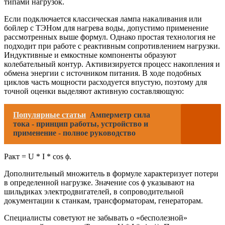
типами нагрузок.
Если подключается классическая лампа накаливания или
бойлер с ТЭНом для нагрева воды, допустимо применение
рассмотренных выше формул. Однако простая технология не
подходит при работе с реактивным сопротивлением нагрузки.
Индуктивные и емкостные компоненты образуют
колебательный контур. Активизируется процесс накопления и
обмена энергии с источником питания. В ходе подобных
циклов часть мощности расходуется впустую, поэтому для
точной оценки выделяют активную составляющую:
Популярные статьи
Амперметр сила
тока - принцип работы, устройство и
применение - полное руководство
Pакт = U * I * cos ϕ.
Дополнительный множитель в формуле характеризует потери
в определенной нагрузке. Значение cos ϕ указывают на
шильдиках электродвигателей, в сопроводительной
документации к станкам, трансформаторам, генераторам.
Специалисты советуют не забывать о «бесполезной»