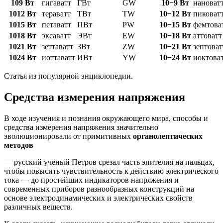
109 Вт
гигаватт
ГВт
GW
10−9 Вт
нановат
1012 Вт
тераватт
ТВт
TW
10−12 Вт
пиковат
1015 Вт
петаватт
ПВт
PW
10−15 Вт
фемтова
1018 Вт
эксаватт
ЭВт
EW
10−18 Вт
аттоватт
1021 Вт
зеттаватт
ЗВт
ZW
10−21 Вт
зептоват
1024 Вт
иоттаватт
ИВт
YW
10−24 Вт
иоктова
Статья из популярной энциклопедии.
Средства измерения напряжения
В ходе изучения и познания окружающего мира, способы и
средства измерения напряжения значительно
эволюционировали от примитивных
органолептических
методов
— русский учёный Петров срезал часть эпителия на пальцах,
чтобы повысить чувствительность к действию электрического
тока — до простейших индикаторов напряжения и
современных приборов разнообразных конструкций на
основе электродинамических и электрических свойств
различных веществ.