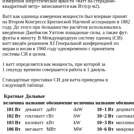
измерения энергетической яркости «ватт на стерадиан-
квадратный метр» записывается как Вт/(ср·м2).
Ватт как единица измерения мощности был впервые принят
на Втором Конгрессе Британской Научной ассоциации в 1882
году. До этого при большинстве расчётов использовались
введённые Джеймсом Уаттом лошадиные силы, а также фут-
фунты в минуту. В Международную систему единиц (СИ)
ватт введён решением XI Генеральной конференцией по
мерам и весам в 1960 году одновременно с принятием
системы СИ в целом.
1 ватт определяется как мощность, при которой за
1 секунду времени совершается работа в 1 джоуль.
Стандартные приставки СИ для ватта приведены в
следующей таблице.
Кратные
Дольные
величина
название
обозначение
величина
название
обознач
101 Вт
декаватт
даВт
daW
10−1 Вт
дециват
102 Вт
гектоватт
гВт
hW
10−2 Вт
сантива
103 Вт
киловатт
кВт
kW
10−3 Вт
миллива
106 Вт
мегаватт
МВт
MW
10−6 Вт
микрова