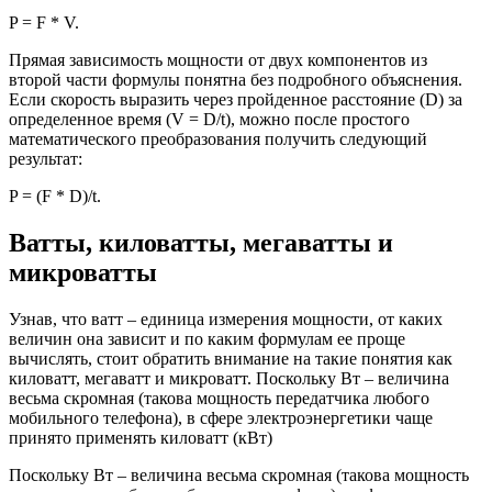
P = F * V.
Прямая зависимость мощности от двух компонентов из
второй части формулы понятна без подробного объяснения.
Если скорость выразить через пройденное расстояние (D) за
определенное время (V = D/t), можно после простого
математического преобразования получить следующий
результат:
P = (F * D)/t.
Ватты, киловатты, мегаватты и
микроватты
Узнав, что ватт – единица измерения мощности, от каких
величин она зависит и по каким формулам ее проще
вычислять, стоит обратить внимание на такие понятия как
киловатт, мегаватт и микроватт. Поскольку Вт – величина
весьма скромная (такова мощность передатчика любого
мобильного телефона), в сфере электроэнергетики чаще
принято применять киловатт (кВт)
Поскольку Вт – величина весьма скромная (такова мощность