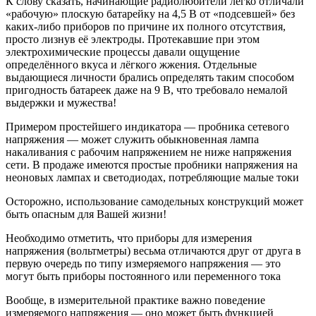
К слову сказать, начинающие радиолюбители легко отличали
«рабочую» плоскую батарейку на 4,5 В от «подсевшей» без
каких-либо приборов по причине их полного отсутствия,
просто лизнув её электроды. Протекавшие при этом
электрохимические процессы давали ощущение
определённого вкуса и лёгкого жжения. Отдельные
выдающиеся личности брались определять таким способом
пригодность батареек даже на 9 В, что требовало немалой
выдержки и мужества!
Примером простейшего индикатора — пробника сетевого
напряжения — может служить обыкновенная лампа
накаливания с рабочим напряжением не ниже напряжения
сети. В продаже имеются простые пробники напряжения на
неоновых лампах и светодиодах, потребляющие малые токи
Осторожно, использование самодельных конструкций может
быть опасным для Вашей жизни!
Необходимо отметить, что приборы для измерения
напряжения (вольтметры) весьма отличаются друг от друга в
первую очередь по типу измеряемого напряжения — это
могут быть приборы постоянного или переменного тока
Вообще, в измерительной практике важно поведение
измеряемого напряжения — оно может быть функцией