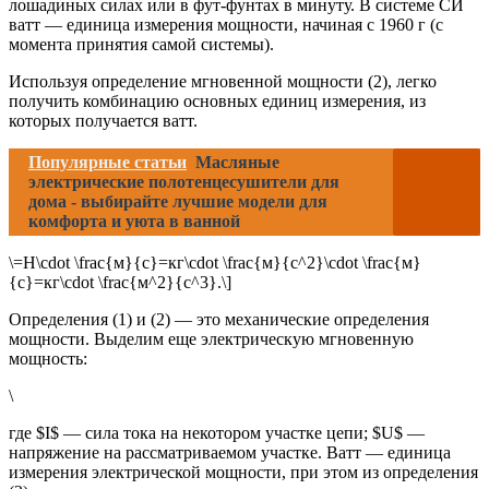
лошадиных силах или в фут-фунтах в минуту. В системе СИ
ватт — единица измерения мощности, начиная с 1960 г (с
момента принятия самой системы).
Используя определение мгновенной мощности (2), легко
получить комбинацию основных единиц измерения, из
которых получается ватт.
Популярные статьи
Масляные
электрические полотенцесушители для
дома - выбирайте лучшие модели для
комфорта и уюта в ванной
\=Н\cdot \frac{м}{с}=кг\cdot \frac{м}{с^2}\cdot \frac{м}
{с}=кг\cdot \frac{м^2}{с^3}.\]
Определения (1) и (2) — это механические определения
мощности. Выделим еще электрическую мгновенную
мощность:
\
где $I$ — сила тока на некотором участке цепи; $U$ —
напряжение на рассматриваемом участке. Ватт — единица
измерения электрической мощности, при этом из определения