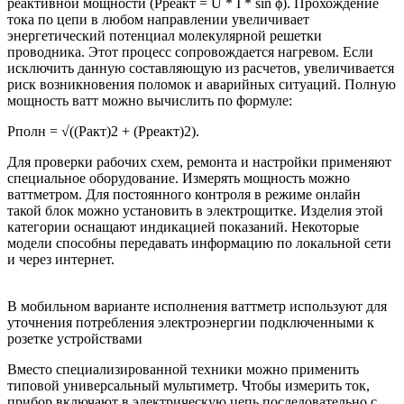
реактивной мощности (Pреакт = U * I * sin ϕ). Прохождение
тока по цепи в любом направлении увеличивает
энергетический потенциал молекулярной решетки
проводника. Этот процесс сопровождается нагревом. Если
исключить данную составляющую из расчетов, увеличивается
риск возникновения поломок и аварийных ситуаций. Полную
мощность ватт можно вычислить по формуле:
Pполн = √((Pакт)2 + (Pреакт)2).
Для проверки рабочих схем, ремонта и настройки применяют
специальное оборудование. Измерять мощность можно
ваттметром. Для постоянного контроля в режиме онлайн
такой блок можно установить в электрощитке. Изделия этой
категории оснащают индикацией показаний. Некоторые
модели способны передавать информацию по локальной сети
и через интернет.
В мобильном варианте исполнения ваттметр используют для
уточнения потребления электроэнергии подключенными к
розетке устройствами
Вместо специализированной техники можно применить
типовой универсальный мультиметр. Чтобы измерить ток,
прибор включают в электрическую цепь последовательно с