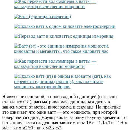
Являясь не основной, а производной единицей (согласно
стандарту СИ), рассматриваемая единица находится в
зависимости от метра, килограмма и секунды. На практике
это означает, что один ватт — это мощность, при которой
совершается один джоуль работы за одну секунду времени. То
есть, получается следующая зависимость: 1Вт = 1Дж/1с = 1Н х
м/с = кг х м2/с3= кг х м2 х с-3.