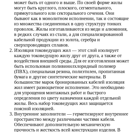
может быть от одного и выше. По своей форме жилы
могут быть круглого, плоского, сегментального,
прямоугольного или секторального сечения. Они
бывают как в монолитном исполнении, так и состоящие
из множества соединенных в одну структуру тонких
проволок. Жилы изготавливаются из меди и алюминия,
в редких случаях из стали, а для специализированной
кабельной продукции из золота, серебра и
сверхпроводящих сплавов.
Изоляция токоведущих жил — этот слой изолирует
каждую токоведущую жилу друг от друга, а также от
воздействия внешней среды. Для ее изготовления может
быть использован поливинилхлоридный полимер
(ПВХ), специальная резина, полиэтилен, пропитанная
бумага и другие синтетические материалы. В
большинстве марок бронированных кабелей изоляция
жил имеет разноцветное исполнение. Это необходимо
для упрощения монтажных работ и быстрого
определения по цвету назначения каждой отдельной
жилы. Весь набор токоведущих жил защищается
поясной изоляцией.
Внутренние заполнители — герметизируют внутреннее
пространство между различными частями кабеля.
Обеспечивают дополнительную механическую
прочность и жесткость всей конструкции изделия. В