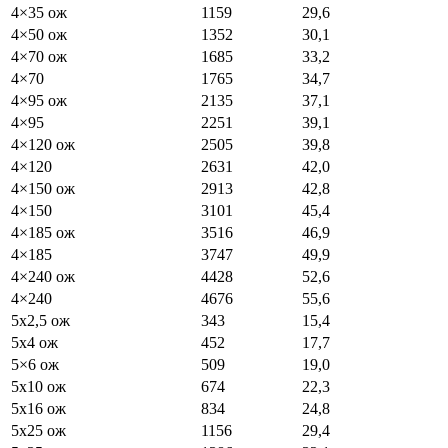
4×35 ож
1159
29,6
4×50 ож
1352
30,1
4×70 ож
1685
33,2
4×70
1765
34,7
4×95 ож
2135
37,1
4×95
2251
39,1
4×120 ож
2505
39,8
4×120
2631
42,0
4×150 ож
2913
42,8
4×150
3101
45,4
4×185 ож
3516
46,9
4×185
3747
49,9
4×240 ож
4428
52,6
4×240
4676
55,6
5х2,5 ож
343
15,4
5х4 ож
452
17,7
5×6 ож
509
19,0
5х10 ож
674
22,3
5х16 ож
834
24,8
5х25 ож
1156
29,4