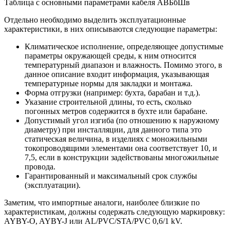
Таблица с основными параметрами кабеля АВБбШв
Отдельно необходимо выделить эксплуатационные
характеристики, в них описываются следующие параметры:
Климатическое исполнение, определяющее допустимые
параметры окружающей среды, к ним относится
температурный диапазон и влажность. Помимо этого, в
данное описание входит информация, указывающая
температурные нормы для закладки и монтажа.
Форма отгрузки (например: бухта, барабан и т.д.).
Указание строительной длины, то есть, сколько
погонных метров содержится в бухте или барабане.
Допустимый угол изгиба (по отношению к наружному
диаметру) при инсталляции, для данного типа это
статическая величина, в изделиях с моножильными
токопроводящими элементами она соответствует 10, и
7,5, если в конструкции задействованы многожильные
провода.
Гарантированный и максимальный срок службы
(эксплуатации).
Заметим, что импортные аналоги, наиболее близкие по
характеристикам, должны содержать следующую маркировку:
AYBY-O, AYBY-J или AL/PVC/STA/PVC 0,6/1 kV.