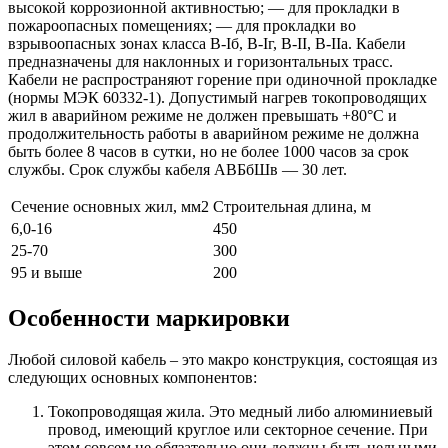
высокой коррозионной активностью; — для прокладки в
пожароопасных помещениях; — для прокладки во
взрывоопасных зонах класса B-Iб, B-Iг, В-II, В-IIа. Кабели
предназначены для наклонных и горизонтальных трасс.
Кабели не распространяют горение при одиночной прокладке
(нормы МЭК 60332-1). Допустимый нагрев токопроводящих
жил в аварийном режиме не должен превышать +80°С и
продолжительность работы в аварийном режиме не должна
быть более 8 часов в сутки, но не более 1000 часов за срок
службы. Срок службы кабеля АВБбШв — 30 лет.
Cечение основных жил, мм2
Строительная длина, м
6,0-16
450
25-70
300
95 и выше
200
Особенности маркировки
Любой силовой кабель – это макро конструкция, состоящая из
следующих основных компонентов:
Токопроводящая жила. Это медный либо алюминиевый
провод, имеющий круглое или секторное сечение. При
этом совсем не обязательно они должны быть цельными