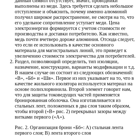
данный символ отсутствует, значит, проводники
выполнены из меди. Здесь требуется сделать небольшое
отступление и объяснить, почему именно алюминий
получил широкое распространение, не смотря на то, что
его удельное сопротивление уступает меди. Цена
электроэнергии формируется с учетом стоимости ее
производства и доставки потребителю. Как известно,
медь почти вчетверо дороже алюминия. Отсюда следует,
что если ее использовать в качестве основного
материала для магистральных линий, это приведет к
увеличению стоимости электричества для потребителей.
Раздел, позволяющий определить, тип изоляции,
назначение, конструкцию, варианты модификации и т.д.
В нашем случае он состоит из следующих обозначений:
«В», «Бб» и «Шв». Первое из них указывает на то, что в
качестве жильного изолятора используется материал на
основе полихлорвинила. Второй элемент говорит нам,
что для защиты токоведущих частей применяется
бронированная оболочка. Она изготавливается из
стальных лент, положенных в два слоя таким образом,
чтобы второй («В» рис. 2) перекрывал зазоры между
витками первого («А»).
Рис. 2. Организация брони «Бб»: А) стальная лента
первого слоя; B) лента второго слоя