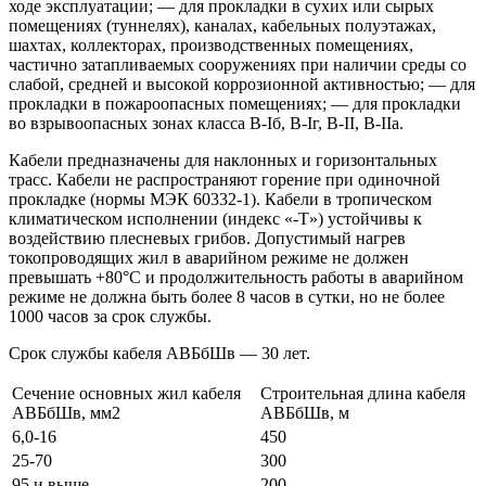
ходе эксплуатации; — для прокладки в сухих или сырых
помещениях (туннелях), каналах, кабельных полуэтажах,
шахтах, коллекторах, производственных помещениях,
частично затапливаемых сооружениях при наличии среды со
слабой, средней и высокой коррозионной активностью; — для
прокладки в пожароопасных помещениях; — для прокладки
во взрывоопасных зонах класса B-Iб, B-Iг, В-II, В-IIа.
Кабели предназначены для наклонных и горизонтальных
трасс. Кабели не распространяют горение при одиночной
прокладке (нормы МЭК 60332-1). Кабели в тропическом
климатическом исполнении (индекс «-Т») устойчивы к
воздействию плесневых грибов. Допустимый нагрев
токопроводящих жил в аварийном режиме не должен
превышать +80°С и продолжительность работы в аварийном
режиме не должна быть более 8 часов в сутки, но не более
1000 часов за срок службы.
Срок службы кабеля АВБбШв — 30 лет.
Cечение основных жил кабеля
Строительная длина кабеля
АВБбШв, мм2
АВБбШв, м
6,0-16
450
25-70
300
95 и выше
200