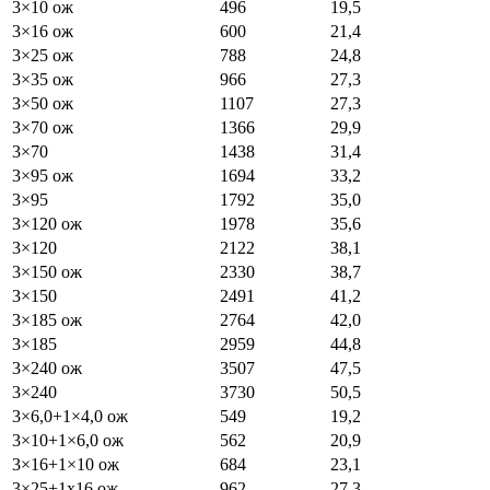
3×10 ож
496
19,5
3×16 ож
600
21,4
3×25 ож
788
24,8
3×35 ож
966
27,3
3×50 ож
1107
27,3
3×70 ож
1366
29,9
3×70
1438
31,4
3×95 ож
1694
33,2
3×95
1792
35,0
3×120 ож
1978
35,6
3×120
2122
38,1
3×150 ож
2330
38,7
3×150
2491
41,2
3×185 ож
2764
42,0
3×185
2959
44,8
3×240 ож
3507
47,5
3×240
3730
50,5
3×6,0+1×4,0 ож
549
19,2
3×10+1×6,0 ож
562
20,9
3×16+1×10 ож
684
23,1
3×25+1х16 ож
962
27,3