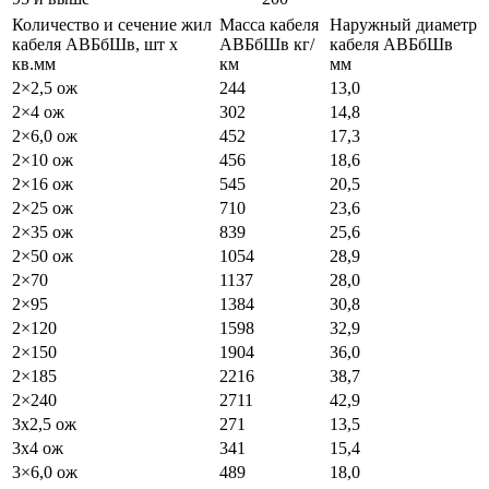
Количество и сечение жил
Масса кабеля
Наружный диаметр
кабеля АВБбШв, шт х
АВБбШв кг/
кабеля АВБбШв
кв.мм
км
мм
2×2,5 ож
244
13,0
2×4 ож
302
14,8
2×6,0 ож
452
17,3
2×10 ож
456
18,6
2×16 ож
545
20,5
2×25 ож
710
23,6
2×35 ож
839
25,6
2×50 ож
1054
28,9
2×70
1137
28,0
2×95
1384
30,8
2×120
1598
32,9
2×150
1904
36,0
2×185
2216
38,7
2×240
2711
42,9
3х2,5 ож
271
13,5
3х4 ож
341
15,4
3×6,0 ож
489
18,0