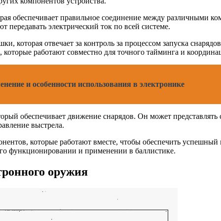
ругих компонентов устройства.
торая обеспечивает правильное соединение между различными ко
ют передавать электрический ток по всей системе.
ки, которая отвечает за контроль за процессом запуска снарядо
, которые работают совместно для точного тайминга и координац
енение и особенности использования в электронике
орый обеспечивает движение снарядов. Он может представлять 
равление выстрела.
онентов, которые работают вместе, чтобы обеспечить успешный
 его функционировании и применении в баллистике.
тронного оружия