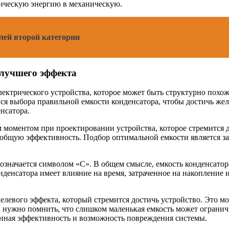
ическую энергию в механическую.
лей второй категории
илучшего эффекта
лектрического устройства, которое может быть структурно похож
я выбора правильной емкости конденсатора, чтобы достичь жела
енсатора.
 моментом при проектировании устройства, которое стремится д
го общую эффективность. Подбор оптимальной емкости является з
значается символом «С». В общем смысле, емкость конденсатора
нденсатора имеет влияние на время, затраченное на накопление
левого эффекта, который стремится достичь устройство. Это мо
о, нужно помнить, что слишком маленькая емкость может ограни
нная эффективность и возможность повреждения системы.