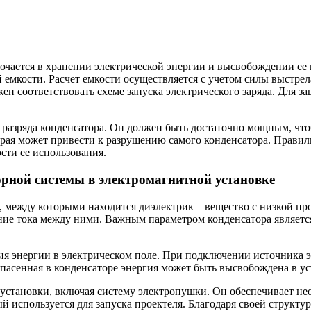
ючается в хранении электрической энергии и высвобождении ее 
 емкости. Расчет емкости осуществляется с учетом силы выстре
ен соответствовать схеме запуска электрического заряда. Для з
 разряда конденсатора. Он должен быть достаточно мощным, чтоб
рая может привести к разрушению самого конденсатора. Правил
сти ее использования.
рной системы в электромагнитной установке
, между которыми находится диэлектрик – вещество с низкой п
ие тока между ними. Важным параметром конденсатора является 
я энергии в электрическом поле. При подключении источника эл
Запасенная в конденсаторе энергия может быть высвобождена в 
 установки, включая систему электропушки. Он обеспечивает не
рый используется для запуска проектеля. Благодаря своей струк