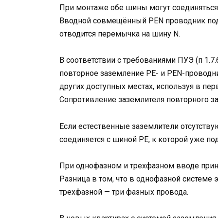
При монтаже обе шины могут соединятьс
Вводной совмещённый PEN проводник подк
отводится перемычка на шину N.
В соответствии с требованиями ПУЭ (п 1.7
повторное заземление PE- и PEN-проводни
других доступных местах, используя в пе
Сопротивление заземлителя повторного за
Если естественные заземлители отсутствую
соединяется с шиной PE, к которой уже п
При однофазном и трехфазном вводе прин
Разница в том, что в однофазной системе
трехфазной — три фазных провода.