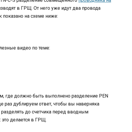
я TN-C-S разделение совмещенного
проводника на
зводят в ГРЩ. От него уже идут два провода
к показано на схеме ниже:
езные видео по теме:
 том, где должно быть выполнено разделение PEN
ще раз дублируем ответ, чтобы вы наверняка
 разделять до счетчика перед вводным
 это делается в ГРЩ.