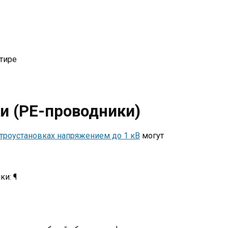
тире
и (PE-проводники)
троустановках напряжением до 1 кВ
могут
и: ¶