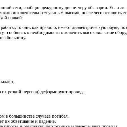
нной сети, сообщив дежурному диспетчеру об аварии. Если же 
у можно исключительно «гусиным шагом», после чего оттащить ег
ухой палкой.
работы, то они, как правило, имеют диэлектрическую обувь, по
гут сообщить о необходимости отключить высоковольтное обору
о в больницу.
падают,
о их резкий перепад) деформируют провода,
ом в большинстве случаев погибая,
т их обветшание и падение,
работы, в результате чего техника задевает и рвёт провода,