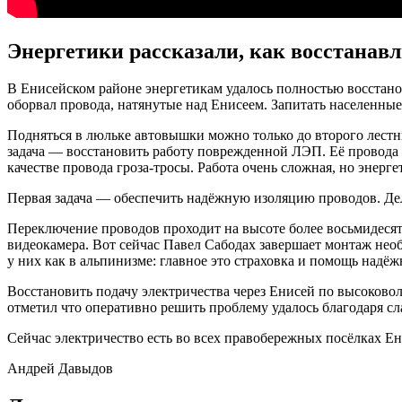
Энергетики рассказали, как восстанав
В Енисейском районе энергетикам удалось полностью восстанови
оборвал провода, натянутые над Енисеем. Запитать населенны
Подняться в люльке автовышки можно только до второго лест
задача — восстановить работу поврежденной ЛЭП. Её провода 
качестве провода гроза-тросы. Работа очень сложная, но энерг
Первая задача — обеспечить надёжную изоляцию проводов. Де
Переключение проводов проходит на высоте более восьмидесят
видеокамера. Вот сейчас Павел Сабодах завершает монтаж нео
у них как в альпинизме: главное это страховка и помощь надёж
Восстановить подачу электричества через Енисей по высоковол
отметил что оперативно решить проблему удалось благодаря сл
Сейчас электричество есть во всех правобережных посёлках Ен
Андрей Давыдов