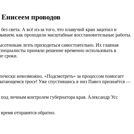
 Енисеем проводов
з света. А всё из-за того, что плавучий кран зацепил и
азываем, как проходили масштабные восстановительные работы.
сотникам лезть приходиться самостоятельно. Их главная
 специалисты приняли решение временно использовать в
ые сроки.
ктически невозможно. «Подсмотреть» за процессом помогает
 шатающемся тросе! Уже спустившись в низ Павел признаётся —
а под личным контролем губернатора края. Александр Усс
время отправятся обратно.