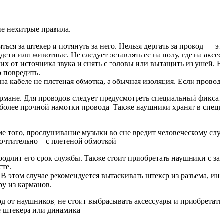
е нехитрые правила.
ться за штекер и потянуть за него. Нельзя дергать за провод — 
дети или животные. Не следует оставлять ее на полу, где на акс
х от источника звука и снять с головы или вытащить из ушей. 
 повредить.
а кабеле не плетеная обмотка, а обычная изоляция. Если провод
рмане. Для проводов следует предусмотреть специальный фиксат
 более прочной намотки провода. Также наушники хранят в спец
е того, прослушивание музыки во сне вредит человеческому слу
очтительно – с плетеной обмоткой
продлит его срок службы. Также стоит приобретать наушники с з
сте.
 этом случае рекомендуется вытаскивать штекер из разъема, ина
ру из карманов.
д от наушников, не стоит выбрасывать аксессуары и приобретат
ле штекера или динамика