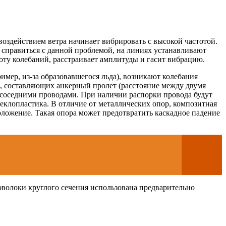
оздействием ветра начинает вибрировать с высокой частотой.
ы справиться с данной проблемой, на линиях устанавливают
ту колебаний, расстраивает амплитуды и гасит вибрацию.
мер, из-за образовавшегося льда), возникают колебания
ор, составляющих анкерный пролет (расстояние между двумя
 соседними проводами. При наличии распорки провода будут
теклопластика. В отличие от металлических опор, композитная
оложение. Такая опора может предотвратить каскадное падение
волоки круглого сечения использована предварительно