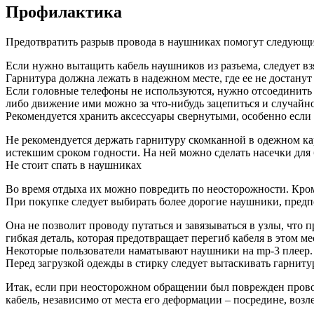
Профилактика
Предотвратить разрыв провода в наушниках помогут следующи
Если нужно вытащить кабель наушников из разъема, следует взя
Гарнитура должна лежать в надежном месте, где ее не достанут 
Если головные телефоны не используются, нужно отсоединить и
либо движение ими можно за что-нибудь зацепиться и случайно
Рекомендуется хранить аксессуары свернутыми, особенно если н
Не рекомендуется держать гарнитуру скомканной в одежном ка
истекшим сроком годности. На ней можно сделать насечки для
Не стоит спать в наушниках
Во время отдыха их можно повредить по неосторожности. Кром
При покупке следует выбирать более дорогие наушники, предп
Она не позволит проводу путаться и завязываться в узлы, что 
гибкая деталь, которая предотвращает перегиб кабеля в этом ме
Некоторые пользователи наматывают наушники на mp-3 плеер. В
Перед загрузкой одежды в стирку следует вытаскивать гарниту
Итак, если при неосторожном обращении был поврежден прово
кабель, независимо от места его деформации – посредине, воз