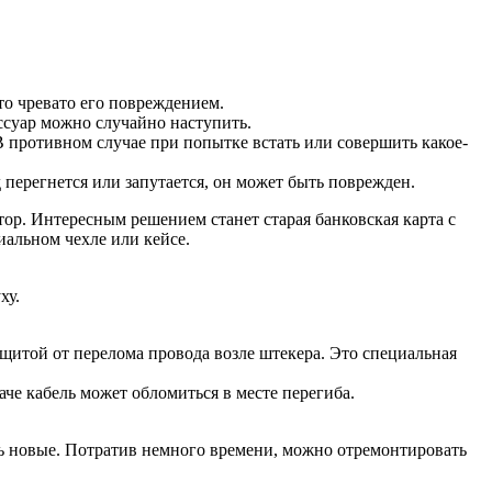
это чревато его повреждением.
ессуар можно случайно наступить.
В противном случае при попытке встать или совершить какое-
 перегнется или запутается, он может быть поврежден.
ор. Интересным решением станет старая банковская карта с
иальном чехле или кейсе.
ху.
ащитой от перелома провода возле штекера. Это специальная
че кабель может обломиться в месте перегиба.
ь новые. Потратив немного времени, можно отремонтировать