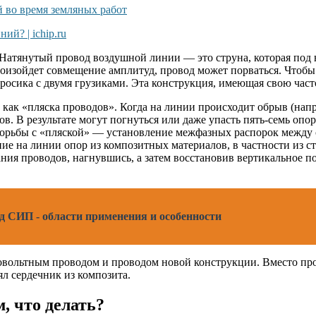
Натянутый провод воздушной линии — это струна, которая под в
произойдет совмещение амплитуд, провод может порваться. Чтоб
осика с двумя грузиками. Эта конструкция, имеющая свою часто
как «пляска проводов». Когда на линии происходит обрыв (напри
ов. В результате могут погнуться или даже упасть пять-семь оп
 борьбы с «пляской» — установление межфазных распорок между
ие на линии опор из композитных материалов, в частности из с
ния проводов, нагнувшись, а затем восстановив вертикальное п
 СИП - области применения и особенности
вольтным проводом и проводом новой конструкции. Вместо про
ял сердечник из композита.
, что делать?