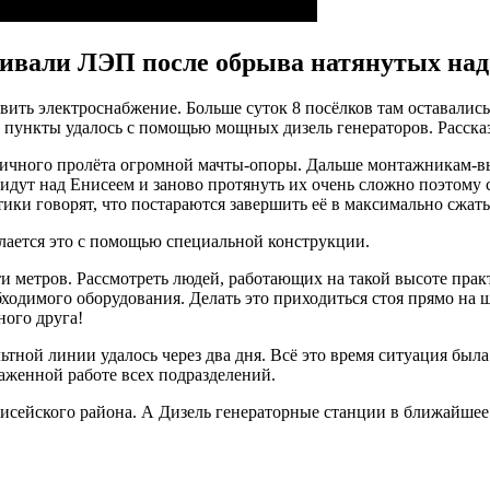
ливали ЛЭП после обрыва натянутых над
ть электроснабжение. Больше суток 8 посёлков там оставались бе
е пункты удалось с помощью мощных дизель генераторов. Расск
ничного пролёта огромной мачты-опоры. Дальше монтажникам-вы
идут над Енисеем и заново протянуть их очень сложно поэтому
етики говорят, что постараются завершить её в максимально сжат
лается это с помощью специальной конструкции.
и метров. Рассмотреть людей, работающих на такой высоте пра
бходимого оборудования. Делать это приходиться стоя прямо на
ного друга!
ьтной линии удалось через два дня. Всё это время ситуация был
аженной работе всех подразделений.
исейского района. А Дизель генераторные станции в ближайшее 