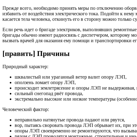
Прежде всего, необходимо принять меры по отключению оборва
избавить от воздействия электрического тока. Подойти к нем
касается тела человека, откинуть его в сторону можно только с
Если речь идет о бригаде электриков, выполнявших ремонтные 
бригады обычно имеют радиосвязь с диспетчером, которому мо
вызвать врачей для оказания ему помощи и транспортировки ег
[править] Причины
Природный характер:
шквалистый или ураганный ветер валит опору ЛЭП,
оползень ломает опору ЛЭП,
происходит землетрясение и опоры ЛЭП не выдерживая, 
сильный снегопад рвёт провода,
экстремально высокие или низкие температуры (особенн
Человеческий фактор:
неправильно натянутые провода падают или рвутся,
вор, пытаясь своровать провода ЛЭП обрывает их, при эт
опоры ЛЭП своевременно не ремонтируются, что вызывае
рядом с ЛЭП проводятся монтажные, строительные и иные 