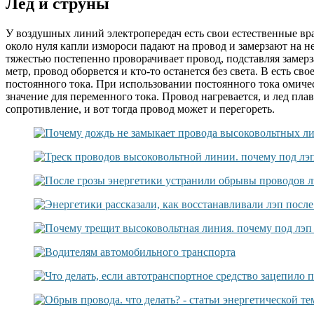
Лед и струны
У воздушных линий электропередач есть свои естественные вр
около нуля капли измороси падают на провод и замерзают на н
тяжестью постепенно проворачивает провод, подставляя замерз
метр, провод оборвется и кто-то останется без света. В есть 
постоянного тока. При использовании постоянного тока омичес
значение для переменного тока. Провод нагревается, и лед пл
сопротивление, и вот тогда провод может и перегореть.