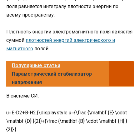
поля равняется интегралу плотности энергии по
всему пространству.
Плотность энергии электромагнитного поля является
суммой
плотностей энергий электрического и
магнитного
полей.
Популярные статьи
Параметрический стабилизатор
напряжения
В системе СИ:
u=E⋅D2+B⋅H2.{\displaystyle u={\frac {\mathbf {E} \cdot
\mathbf {D} }{2}}+{\frac {\mathbf {B} \cdot \mathbf {H} }
{2}}.}