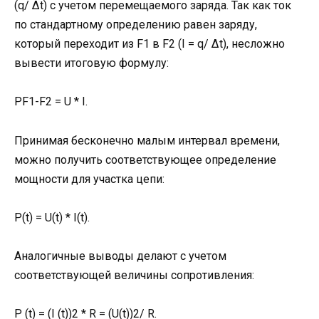
(q/ Δt) c учетом перемещаемого заряда. Так как ток
по стандартному определению равен заряду,
который переходит из F1 в F2 (I = q/ Δt), несложно
вывести итоговую формулу:
PF1-F2 = U * I.
Принимая бесконечно малым интервал времени,
можно получить соответствующее определение
мощности для участка цепи:
P(t) = U(t) * I(t).
Аналогичные выводы делают с учетом
соответствующей величины сопротивления:
P (t) = (I (t))2 * R = (U(t))2/ R.