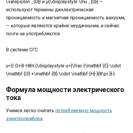
\varepsilon _{0}} и μ{\displaystyle \mu _{0}} —
используют термины диэлектрическая
проницаемость и магнитная проницаемость вакуума,
— которые являются крайне неудачными, и сейчас
почти не употребляются.
В системе СГС:
u=E⋅D+B⋅H8π.{\displaystyle u={\frac {\mathbf {E} \cdot
\mathbf {D} +\mathbf {B} \cdot \mathbf {H} }{8\pi }}.}
Формула мощности электрического
тока
Учимся легко считать
потребляемую мощность
электроприбора