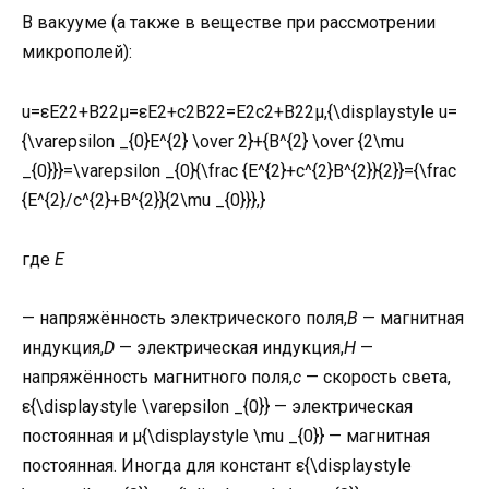
В вакууме (а также в веществе при рассмотрении
микрополей):
u=εE22+B22μ=εE2+c2B22=E2c2+B22μ,{\displaystyle u=
{\varepsilon _{0}E^{2} \over 2}+{B^{2} \over {2\mu
_{0}}}=\varepsilon _{0}{\frac {E^{2}+c^{2}B^{2}}{2}}={\frac
{E^{2}/c^{2}+B^{2}}{2\mu _{0}}},}
где
E
— напряжённость электрического поля,
B
— магнитная
индукция,
D
— электрическая индукция,
H
—
напряжённость магнитного поля,
с
— скорость света,
ε{\displaystyle \varepsilon _{0}} — электрическая
постоянная и μ{\displaystyle \mu _{0}} — магнитная
постоянная. Иногда для констант ε{\displaystyle