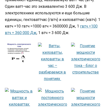
Один ватт-час это эквивалентно 3 600 Дж. В
электротехнике используются и еще большие
единицы, гектоваттчас (гвтч) и киловаттчас (квтч): 1
квтч =10 гвтч =1000 втч = 3600000 Дж, 1
гвтч =100
втч = 360 000 Дж
, 1 втч = 3 600 Дж.