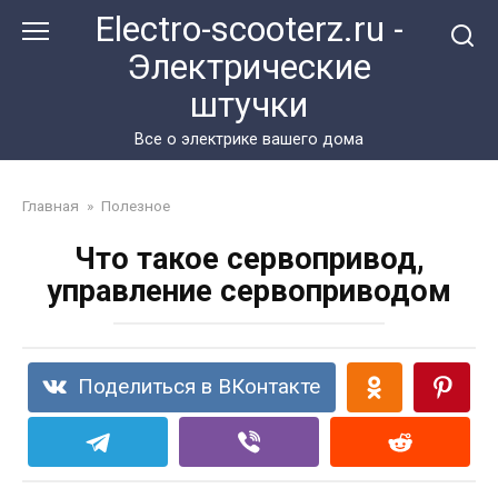
Перейти
Electro-scooterz.ru -
к
Электрические
контенту
штучки
Все о электрике вашего дома
Главная
»
Полезное
Что такое сервопривод,
управление сервоприводом
Поделиться в ВКонтакте