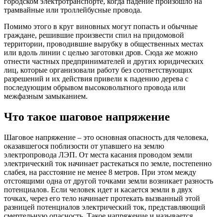
городском электротранспорте, когда падение произошло на
трамвайные или троллейбусные провода.
Помимо этого в круг виновных могут попасть и обычные
граждане, решившие произвести спил на придомовой
территории, проводившие вырубку в общественных местах
или вдоль линии с целью заготовки дров. Сюда же можно
отнести частных предпринимателей и других юридических
лиц, которые организовали работу без соответствующих
разрешений и их действия привели к падению дерева с
последующим обрывом высоковольтного провода или
межфазным замыканием.
Что такое шаговое напряжение
Шаговое напряжение – это основная опасность для человека,
оказавшегося поблизости от упавшего на землю
электропровода ЛЭП. От места касания проводом земли
электрический ток начинает растекаться по земле, постепенно
слабея, на расстояние не менее 8 метров. При этом между
отстоящими одна от другой точками земли возникает разность
потенциалов. Если человек идет и касается земли в двух
точках, через его тело начинает протекать вызванный этой
разницей потенциалов электрический ток, представляющий
смертельную опасность. Такое напряжение и называется