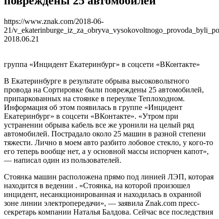
повреждены 25 автомобилей
https://www.znak.com/2018-06-
21/v_ekaterinburge_iz_za_obryva_vysokovoltnogo_provoda_byli_p
2018.06.21
группа «Инцидент Екатеринбург» в соцсети «ВКонтакте»
В Екатеринбурге в результате обрыва высоковольтного
провода на Сортировке были повреждены 25 автомобилей,
припаркованных на стоянке в переулке Теплоходном.
Информация об этом появилась в группе «Инцидент
Екатеринбург» в соцсети «ВКонтакте». «Утром при
устранении обрыва кабель все же уронили на целый ряд
автомобилей. Пострадало около 25 машин в разной степени
тяжести. Лично в моем авто разбито лобовое стекло, у кого-то
его теперь вообще нет, а у основной массы испорчен капот»,
— написал один из пользователей.
Стоянка машин расположена прямо под линией ЛЭП, которая
находится в ведении . «Стоянка, на которой произошел
инцидент, несанкционированная и находилась в охранной
зоне линии электропередачи», — заявила Znak.com пресс-
секретарь компании Наталья Балдова. Сейчас все последствия