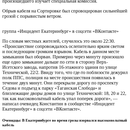
произошедшего изучает специальная комиссия.
Обрыв кабеля на Сортировке был спровоцирован сильнейшей
грозой с порывистым ветром.
группа «Инцидент Екатеринбург» в соцсети «ВКонтакте»
По словам местных жителей, случилось это около 22:30.
«Происшествие сопровождалось ослепительно ярким светом
и последующим громким взрывом. Кабель в данном месте
замыкания был оборван. Примерно через минуту произошло
еще одно замыкание дальше по сети в сторону Верх-
Исетского завода, напротив 16-этажного здания по улице
Технической, 22/2. Ввиду того, что где-то поблизости дежурил
полк ППС, полиция на месте происшествия появилась в
течение двух минут. Они перекрыли дорогу по проспекту
Седова и подъезд к парку «Таганская Слобода» и
близлежащие дворы домов по улице Технической: 18, 20 и 22,
так как высоковольтный кабель упал поперек дороги», —
написал очевидец Константин в сообществе «Инцидент
Екатеринбург» в соцсети «ВКонтакте».
Очевидцы: В Екатеринбурге во время грозы взорвался высоковольтный
кабель