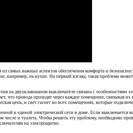
из самых важных аспектов обеспечения комфорта и безопасност
ии, например, на кухне. На первый взгляд, такая проблема може
хня на двухклавишном выключателе связана с особенностями эл
ает, что провода проходят через каждое помещение, связывая и
еская цепь, и свет гаснет во всех помещениях, которые подключ
ченной к единой электрической сети в доме. Если выключается в
ом числе и туалета. Чтобы решить эту проблему, необходимо про
ключателям на электрощитке.