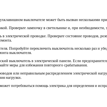
двухклавишном выключателе может быть вызван несколькими пр
кой. Проверьте лампочку в светильнике и, при необходимости, з
ь в электрической проводке. Проверьте состояние проводов, ро
емонта.
теля. Попробуйте переключить выключатель несколько раз и убе
емонта выключателя.
еский выключатель в электрической панели. Если предохранител
майте меры для избежания повторного срабатывания.
водов или неправильным распределением электрической нагрузк
ния нагрузки.
 может потребоваться помощь электрика для определения и испр