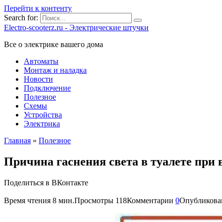
Перейти к контенту
Search for:
Electro-scooterz.ru - Электрические штучки
Все о электрике вашего дома
Автоматы
Монтаж и наладка
Новости
Подключение
Полезное
Схемы
Устройства
Электрика
Главная
»
Полезное
Причина гаснения света в туалете пр
Поделиться в ВКонтакте
Время чтения
8 мин.
Просмотры
118
Комментарии
0
Опубликова