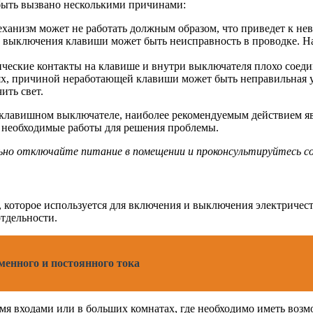
ыть вызвано несколькими причинами:
ханизм может не работать должным образом, что приведет к не
 выключения клавиши может быть неисправность в проводке. На
ческие контакты на клавише и внутри выключателя плохо соеди
х, причиной неработающей клавиши может быть неправильная у
ить свет.
хклавишном выключателе, наиболее рекомендуемым действием яв
 необходимые работы для решения проблемы.
но отключайте питание в помещении и проконсультируйтесь со
которое используется для включения и выключения электричеств
тдельности.
енного и постоянного тока
мя входами или в больших комнатах, где необходимо иметь возм